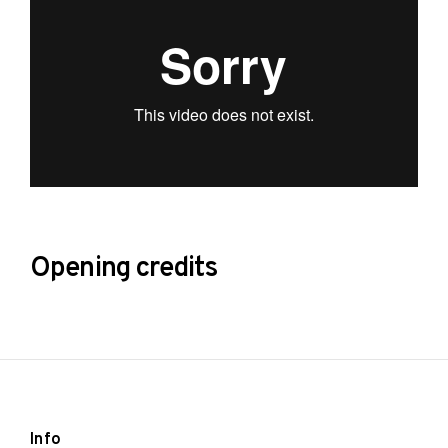
Opening credits
P
o
s
t
e
d
Info