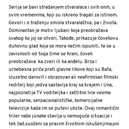
Serija se bavi stradanjem stvaralaca i svih onih, u
svim vremenima, koji su iskreno tragali za istinom.
Govori i o traženju smisla stvaralaštva, pa i života.
Dominantan je motiv ljubavi koja preobražava
svakog ko joj se otvori. Takođe, prikazuje čovekovu
duhovnu glad koja se mora nečim ispuniti, te se u
zavisnosti od toga čime se hrani, čovek
preobražava ka zveri ili ka anđelu. Brza i
urnebesna priča prati glavne likove koji su Bata,
izuzetno darovit i obrazovan ali neafirmisan filmski
reditelj koji jedva sastavlja kraj sa krajem i Una,
najpoznatija TV voditeljka i zaštitno lice veoma
popularne, senzacionalističke, komercijalne
televizije kada im se putevi ukste. Ovaj romantični
triler naše junake stavlja u nemoguće situacije i
tek tad,suočeni sa pravim životnim iskušenjima,oni