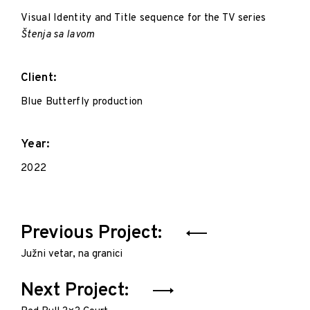
i
n
Visual Identity and Title sequence for the TV series
Branding
Štenja sa lavom
Graphic
Design
Illustration
Client:
Motion
Blue Butterfly production
Year:
2022
Post
Previous Project:
navigation
Južni vetar, na granici
Next Project: